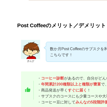
Post Coffeeのメリット／デメリット
数か月Post Coffeeのサブ
こちらです！
ぎんぴ
・
コーヒー診断
があるので、自分がどん
・
年間累計200種類以上と種類が豊富
で
・商品発送が早く
すぐに届く
！
・サブスクのコースにも少量コースや大
・コーヒー豆に対して
みんなの5段階評