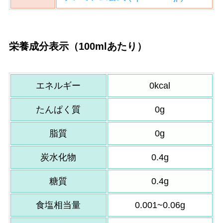
栄養成分表示（100mlあたり）
エネルギー
0kcal
たんぱく質
0g
脂質
0g
炭水化物
0.4g
糖質
0.4g
食塩相当量
0.001~0.06g