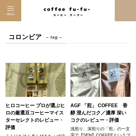
MENU
コロンビア
– tag –
ヒロコーヒー プロが選ぶヒ
AGF 「煎」 COFFEE 香
ロの厳選豆コーヒーマイス
醇 澄んだコク／濃厚 深い
ターセレクトのレビュー・
コクのレビュー・評価
評価
浅煎り、深煎りの「煎」の一文
字で【SEN】COFFEEというブ
こんにちは！ぎんぴ＆ちっぱで